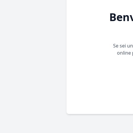
Benv
Se sei u
online 